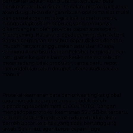
permainan adalah kunci utama kepuasan para
penikmat taruhan digital. Di dalam platform ini, Anda
akan disuguhkan dengan ribuan opsi tema slot mulai
dari petualangan mitologi klasik, tema futuristik,
hingga adaptasi film populer, yang semuanya
dikembangkan oleh provider papan atas seperti
Microgaming, Habanero, Spadegaming, dan NetEnt.
Semua permainan tersebut dapat diakses dengan
mudah hanya menggunakan satu User ID saja,
sehingga Anda bisa dengan fleksibel berpindah dari
satu game ke game lainnya ketika merasa sebuah
mesin sedang tidak produktif, tanpa perlu repot
memindahkan saldo dompet utama Anda secara
manual.
Proteksi keamanan data dan privasi tingkat global
juga menjadi keunggulan yang tidak boleh
dipandang sebelah mata di COMTOTO. Dengan
mengadopsi protokol keamanan SSL 128-bit terbaru,
seluruh data enkripsi pemain dijamin tidak akan
pernah bocor ke pihak yang tidak bertanggung
jawab. Selain itu, agen terpercaya ini juga