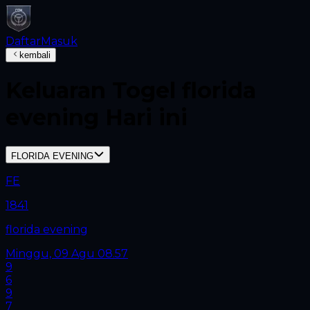
Daftar
Masuk
kembali
Keluaran Togel
florida
evening
Hari ini
FLORIDA EVENING
FE
1841
florida evening
Minggu, 09 Agu
08.57
9
6
9
7