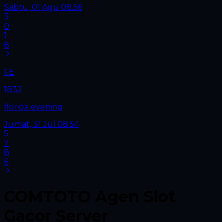
Sabtu, 01 Agu
08.56
3
0
1
8
FE
1832
florida evening
Jumat, 31 Jul
08.54
5
7
8
6
COMTOTO Agen Slot
Gacor Server