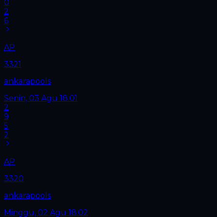
0
2
6
AP
3321
ankarapools
Senin, 03 Agu
18.01
2
9
5
2
AP
3320
ankarapools
Minggu, 02 Agu
18.02