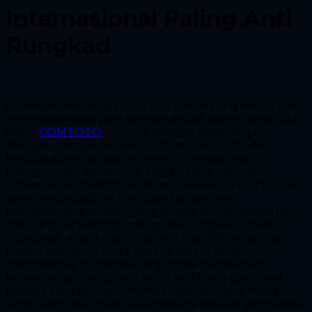
Internasional Paling Anti
Rungkad
Di tengah maraknya situs judi online yang sering kali
mengecewakan para pemain akibat sistem yang tidak
stabil,
COMTOTO
muncul sebagai angin segar
dengan memperkenalkan infrastruktur modern
berupa agen slot gacor server internasional.
Penggunaan server luar negeri yang memiliki
kapasitas bandwidth besar dan teknologi komputasi
awan tercanggih ini memberikan jaminan
pengalaman bermain yang sangat lancar, bebas lag,
dan yang terpenting: paling anti rungkad. Istilah
"rungkad" atau kalah telak kini bisa dieliminasi dari
kamus bertaruh Anda, karena sistem server
internasional ini memiliki algoritma pembagian
kemenangan yang jauh lebih seimbang dan royal
kepada para pemain, memberikan proteksi modal
yang lebih baik melalui konsistensi payout yang stabil.