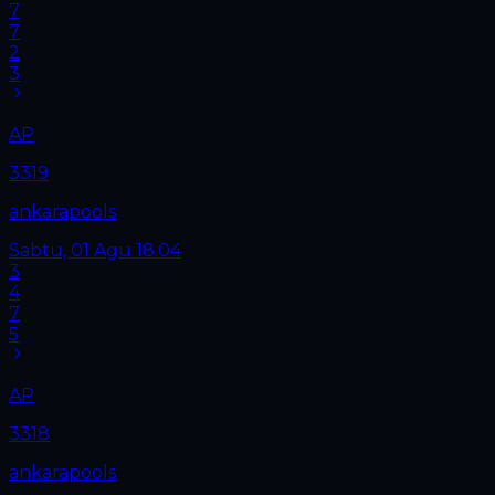
7
7
2
3
AP
3319
ankarapools
Sabtu, 01 Agu
18.04
3
4
7
5
AP
3318
ankarapools