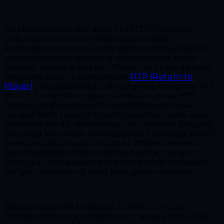
Kelebihan utama dari agen COMTOTO dengan
dukungan server internasionalnya adalah
kemampuannya untuk mengakses jaringan global
yang terhubung langsung dengan pusat server
provider utama di Asia dan Eropa. Hal ini berdampak
langsung pada nilai persentase
RTP (Return to
Player)
yang ditawarkan, di mana rata-rata game slot
di situs ini memiliki tingkat kembalian di atas 97%.
Dengan angka setinggi itu, volatilitas permainan
menjadi lebih terkontrol, artinya pemain tidak akan
kehabisan modal secara cepat dan memiliki peluang
berulang kali untuk mendapatkan kombinasi simbol
premium, wild, maupun scatter. Efisiensi server ini
juga memastikan bahwa setiap putaran berjalan
secara adil tanpa adanya intervensi pihak ketiga atau
pengaturan internal yang merugikan member.
Sebagai agen slot terdepan, COMTOTO juga
memahami bahwa kenyamanan navigasi dan variasi