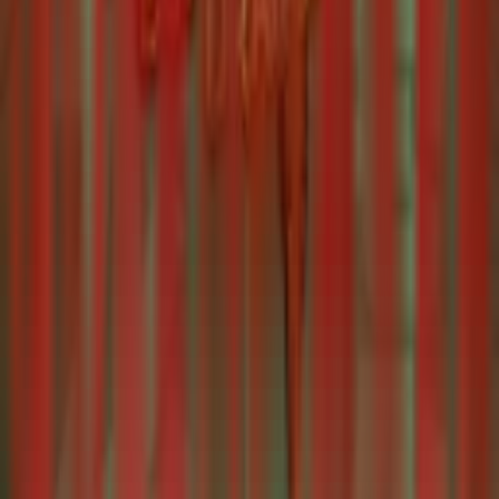
Proteksi keamanan data dan privasi tingkat global
juga menjadi keunggulan yang tidak boleh
dipandang sebelah mata di COMTOTO. Dengan
mengadopsi protokol keamanan SSL 128-bit terbaru,
seluruh data enkripsi pemain dijamin tidak akan
pernah bocor ke pihak yang tidak bertanggung
jawab. Selain itu, agen terpercaya ini juga
menyediakan layanan bantuan darurat berupa
Live
Chat
dan WhatsApp yang dioperasikan oleh staf ahli
berpengalaman selama 24 jam non-stop. Jika Anda
mengalami kendala teknis saat bermain di server
internasional atau membutuhkan informasi
mengenai metode deposit terbaru, tim pendukung
akan memberikan solusi instan dengan ramah dan
solutif demi kelancaran aktivitas taruhan Anda.
Kesimpulannya, berinvestasi waktu dan modal di
agen
slot gacor
COMTOTO adalah keputusan cerdas
bagi para pemain yang menginginkan keamanan,
keadilan, dan keuntungan jangka panjang. Melalui
sistem server internasional yang teruji kokoh dan