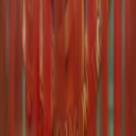
juga memastikan bahwa setiap putaran berjalan
secara adil tanpa adanya intervensi pihak ketiga atau
pengaturan internal yang merugikan member.
Sebagai agen slot terdepan, COMTOTO juga
memahami bahwa kenyamanan navigasi dan variasi
permainan adalah kunci utama kepuasan para
penikmat taruhan digital. Di dalam platform ini, Anda
akan disuguhkan dengan ribuan opsi tema slot mulai
dari petualangan mitologi klasik, tema futuristik,
hingga adaptasi film populer, yang semuanya
dikembangkan oleh provider papan atas seperti
Microgaming, Habanero, Spadegaming, dan NetEnt.
Semua permainan tersebut dapat diakses dengan
mudah hanya menggunakan satu User ID saja,
sehingga Anda bisa dengan fleksibel berpindah dari
satu game ke game lainnya ketika merasa sebuah
mesin sedang tidak produktif, tanpa perlu repot
memindahkan saldo dompet utama Anda secara
manual.