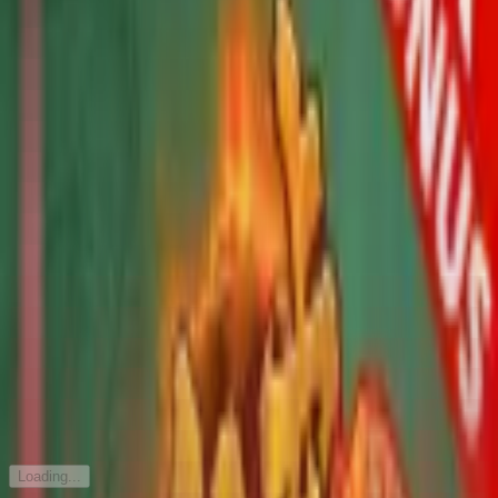
Toon Crash
Queen Maker
Sicbo
Queen Maker
Jogo De Bozo
Queen Maker
Cards Hi Lo
Queen Maker
Ladder Game
Queen Maker
Plinko
Queen Maker
Egyptian Mines
Queen Maker
Dota Hi-Lo
Queen Maker
Iron Dome
Queen Maker
Jackpot Jump
Queen Maker
Tai Xiu
Queen Maker
Dice Duet
Queen Maker
Fruit Roulette
Queen Maker
Monkey King Roulette
Queen Maker
KM Pok Deng
Queen Maker
Penguin Panic
Queen Maker
KM Virtual Greyhound Racing
Queen Maker
7 Up 7 Down
Queen Maker
Colour Game
Queen Maker
KM Virtual Animal Race
Queen Maker
Fish Prawn Crab 2
Queen Maker
Dragon Tiger 2
Queen Maker
Loading...