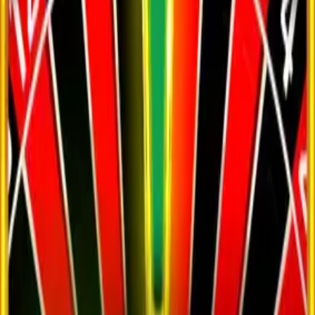
menjadi lebih terkontrol, artinya pemain tidak akan
kehabisan modal secara cepat dan memiliki peluang
berulang kali untuk mendapatkan kombinasi simbol
premium, wild, maupun scatter. Efisiensi server ini
juga memastikan bahwa setiap putaran berjalan
secara adil tanpa adanya intervensi pihak ketiga atau
pengaturan internal yang merugikan member.
Sebagai agen slot terdepan, COMTOTO juga
memahami bahwa kenyamanan navigasi dan variasi
permainan adalah kunci utama kepuasan para
penikmat taruhan digital. Di dalam platform ini, Anda
akan disuguhkan dengan ribuan opsi tema slot mulai
dari petualangan mitologi klasik, tema futuristik,
hingga adaptasi film populer, yang semuanya
dikembangkan oleh provider papan atas seperti
Microgaming, Habanero, Spadegaming, dan NetEnt.
Semua permainan tersebut dapat diakses dengan
mudah hanya menggunakan satu User ID saja,
sehingga Anda bisa dengan fleksibel berpindah dari
satu game ke game lainnya ketika merasa sebuah
mesin sedang tidak produktif, tanpa perlu repot