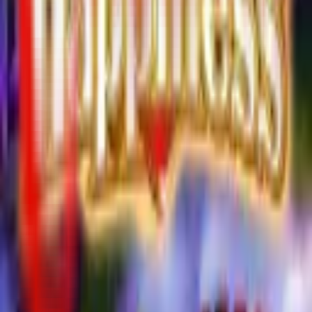
Proteksi keamanan data dan privasi tingkat global
juga menjadi keunggulan yang tidak boleh
dipandang sebelah mata di COMTOTO. Dengan
mengadopsi protokol keamanan SSL 128-bit terbaru,
seluruh data enkripsi pemain dijamin tidak akan
pernah bocor ke pihak yang tidak bertanggung
jawab. Selain itu, agen terpercaya ini juga
menyediakan layanan bantuan darurat berupa
Live
Chat
dan WhatsApp yang dioperasikan oleh staf ahli
berpengalaman selama 24 jam non-stop. Jika Anda
mengalami kendala teknis saat bermain di server
internasional atau membutuhkan informasi
mengenai metode deposit terbaru, tim pendukung
akan memberikan solusi instan dengan ramah dan
solutif demi kelancaran aktivitas taruhan Anda.
Kesimpulannya, berinvestasi waktu dan modal di
agen
slot gacor
COMTOTO adalah keputusan cerdas
bagi para pemain yang menginginkan keamanan,
keadilan, dan keuntungan jangka panjang. Melalui
sistem server internasional yang teruji kokoh dan