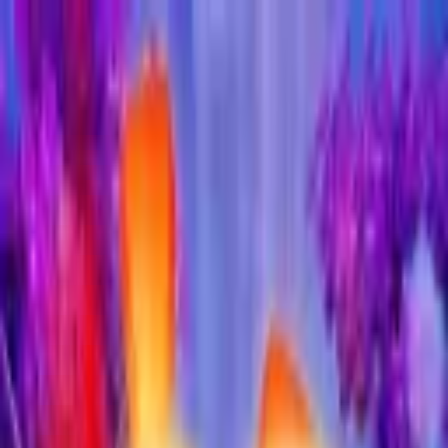
Daftar
Masuk
casino
Cari Permainan
limbo+
fury of anubis
spire+
all stars - world cup 2026
lightning baccarat
crash game
for you
slot
live casino
4
arcade
fishing
2603
635
104
21
Provider :
One Game
Filter :
TERKENAL
Tom Yummy
One Game
Lady of Ra
One Game