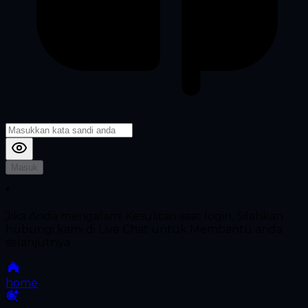
Masuk
*
Jika Anda mengalami Kesulitan saat login, Silahkan
hubungi kami di Live Chat untuk Membantu anda
selanjutnya
home