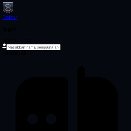
Daftar
login
Nama pengguna
Kata sandi