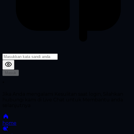
Masuk
*
Jika Anda mengalami Kesulitan saat login, Silahkan
hubungi kami di Live Chat untuk Membantu anda
selanjutnya
home