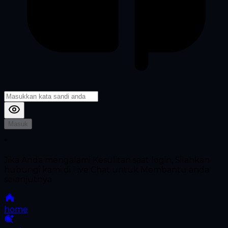
Masuk
*
Jika Anda mengalami Kesulitan saat login, Silahkan
hubungi kami di Live Chat untuk Membantu anda
selanjutnya
home