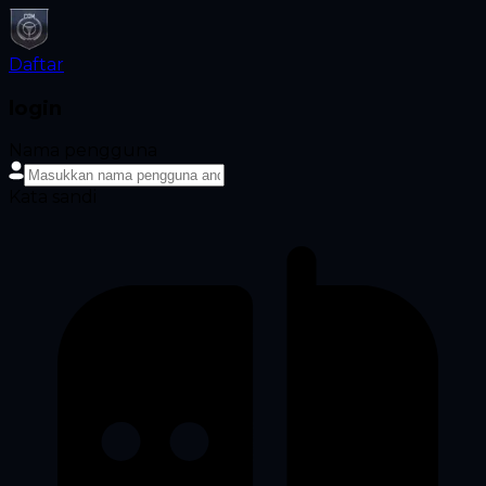
Daftar
login
Nama pengguna
Kata sandi