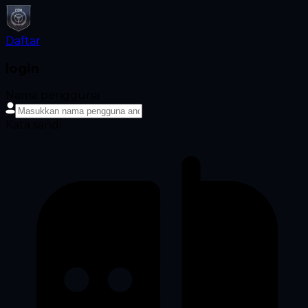
Daftar
login
Nama pengguna
Kata sandi