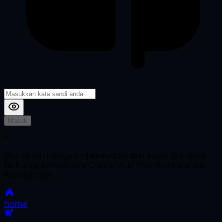
Masuk
*
Jika Anda mengalami Kesulitan saat login, Silahkan
hubungi kami di Live Chat untuk Membantu anda
selanjutnya
home