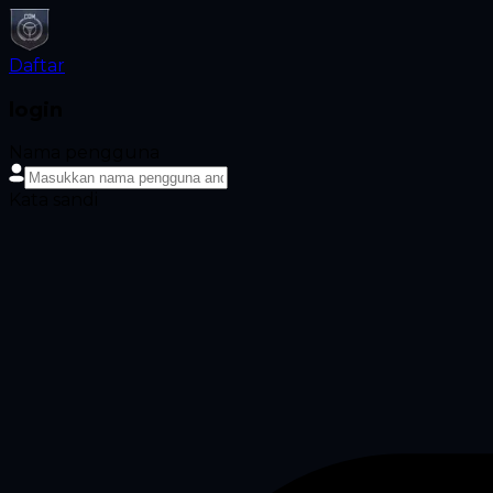
Daftar
login
Nama pengguna
Kata sandi