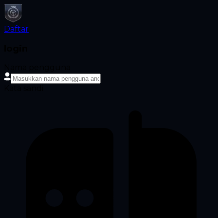
Daftar
login
Nama pengguna
Kata sandi