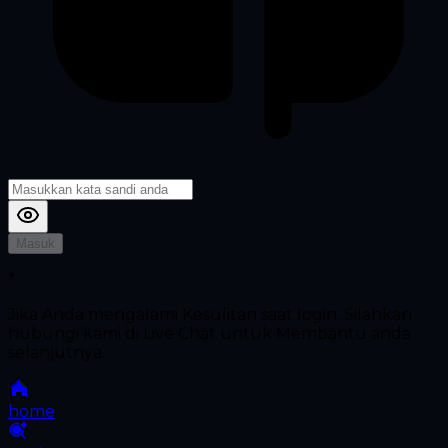
Masuk
*
Jika Anda mengalami Kesulitan saat login, Silahkan
hubungi kami di Live Chat untuk Membantu anda
selanjutnya
home