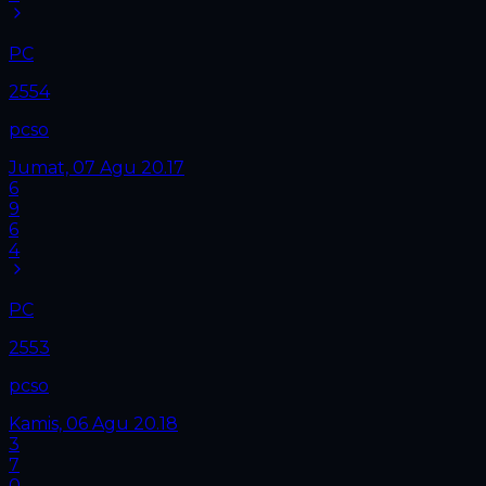
PC
2554
pcso
Jumat, 07 Agu
20.17
6
9
6
4
PC
2553
pcso
Kamis, 06 Agu
20.18
3
7
0