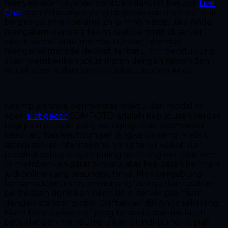
menyediakan layanan bantuan darurat berupa
Live
Chat
dan WhatsApp yang dioperasikan oleh staf ahli
berpengalaman selama 24 jam non-stop. Jika Anda
mengalami kendala teknis saat bermain di server
internasional atau membutuhkan informasi
mengenai metode deposit terbaru, tim pendukung
akan memberikan solusi instan dengan ramah dan
solutif demi kelancaran aktivitas taruhan Anda.
Kesimpulannya, berinvestasi waktu dan modal di
agen
slot gacor
COMTOTO adalah keputusan cerdas
bagi para pemain yang menginginkan keamanan,
keadilan, dan keuntungan jangka panjang. Melalui
sistem server internasional yang teruji kokoh dan
predikat sebagai agen paling anti rungkad, platform
ini memberikan garansi nyata atas kepuasan bermain
judi online yang sesungguhnya. Mari bergabung
bersama komunitas pemenang lainnya dan rasakan
perbedaan signifikan bermain di server premium
dengan standar global. Daftarkan diri Anda sekarang,
klaim bonus eksklusif yang tersedia, dan mulailah
petualangan mengumpulkan pundi-pundi rupiah