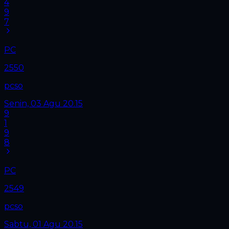
4
9
7
PC
2550
pcso
Senin, 03 Agu
20.15
9
1
9
8
PC
2549
pcso
Sabtu, 01 Agu
20.15