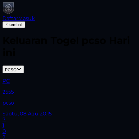
Daftar
Masuk
kembali
Keluaran Togel
pcso
Hari
ini
PCSO
PC
2555
pcso
Sabtu, 08 Agu
20.15
7
1
0
2