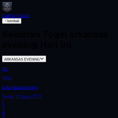
Daftar
Masuk
kembali
Keluaran Togel
arkansas
evening
Hari ini
ARKANSAS EVENING
AE
1842
arkansas evening
Senin, 10 Agu
07.13
1
3
2
3