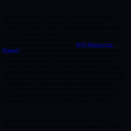
Kelebihan utama dari agen COMTOTO dengan
dukungan server internasionalnya adalah
kemampuannya untuk mengakses jaringan global
yang terhubung langsung dengan pusat server
provider utama di Asia dan Eropa. Hal ini berdampak
langsung pada nilai persentase
RTP (Return to
Player)
yang ditawarkan, di mana rata-rata game slot
di situs ini memiliki tingkat kembalian di atas 97%.
Dengan angka setinggi itu, volatilitas permainan
menjadi lebih terkontrol, artinya pemain tidak akan
kehabisan modal secara cepat dan memiliki peluang
berulang kali untuk mendapatkan kombinasi simbol
premium, wild, maupun scatter. Efisiensi server ini
juga memastikan bahwa setiap putaran berjalan
secara adil tanpa adanya intervensi pihak ketiga atau
pengaturan internal yang merugikan member.
Sebagai agen slot terdepan, COMTOTO juga
memahami bahwa kenyamanan navigasi dan variasi