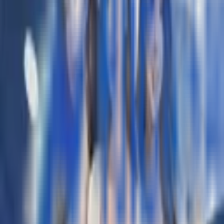
DragonTiger
SBOBET
SicBo
SBOBET
Roulette
SBOBET
Baccarat
SBOBET
Live Bingo!
SBOBET
Dragon Bonus
SBOBET
Royal 5 Box Blackjack
SBOBET
Royal Sic Bo
SBOBET
Royal Blackjack
SBOBET
Royal Roulette
SBOBET
Royal Baccarat
SBOBET
Money Roll
SBOBET
14
/
14
Game
Page
1
of
1
COMTOTO Agen Slot
Gacor Server
Internasional Paling Anti