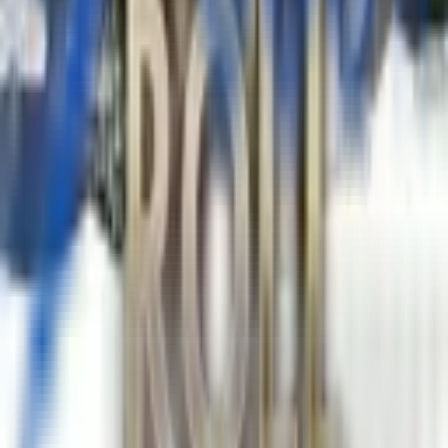
mengalami kendala teknis saat bermain di server
internasional atau membutuhkan informasi
mengenai metode deposit terbaru, tim pendukung
akan memberikan solusi instan dengan ramah dan
solutif demi kelancaran aktivitas taruhan Anda.
Kesimpulannya, berinvestasi waktu dan modal di
agen
slot gacor
COMTOTO adalah keputusan cerdas
bagi para pemain yang menginginkan keamanan,
keadilan, dan keuntungan jangka panjang. Melalui
sistem server internasional yang teruji kokoh dan
predikat sebagai agen paling anti rungkad, platform
ini memberikan garansi nyata atas kepuasan bermain
judi online yang sesungguhnya. Mari bergabung
bersama komunitas pemenang lainnya dan rasakan
perbedaan signifikan bermain di server premium
dengan standar global. Daftarkan diri Anda sekarang,
klaim bonus eksklusif yang tersedia, dan mulailah
petualangan mengumpulkan pundi-pundi rupiah
dengan aman dan menyenangkan hari ini.