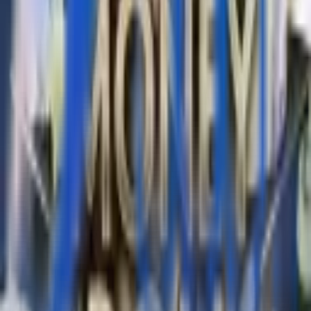
dari petualangan mitologi klasik, tema futuristik,
hingga adaptasi film populer, yang semuanya
dikembangkan oleh provider papan atas seperti
Microgaming, Habanero, Spadegaming, dan NetEnt.
Semua permainan tersebut dapat diakses dengan
mudah hanya menggunakan satu User ID saja,
sehingga Anda bisa dengan fleksibel berpindah dari
satu game ke game lainnya ketika merasa sebuah
mesin sedang tidak produktif, tanpa perlu repot
memindahkan saldo dompet utama Anda secara
manual.
Proteksi keamanan data dan privasi tingkat global
juga menjadi keunggulan yang tidak boleh
dipandang sebelah mata di COMTOTO. Dengan
mengadopsi protokol keamanan SSL 128-bit terbaru,
seluruh data enkripsi pemain dijamin tidak akan
pernah bocor ke pihak yang tidak bertanggung
jawab. Selain itu, agen terpercaya ini juga
menyediakan layanan bantuan darurat berupa
Live
Chat
dan WhatsApp yang dioperasikan oleh staf ahli
berpengalaman selama 24 jam non-stop. Jika Anda