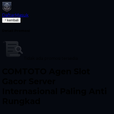
Daftar
Masuk
kembali
Detail Promosi
Tidak ada promosi tersedia
COMTOTO Agen Slot
Gacor Server
Internasional Paling Anti
Rungkad