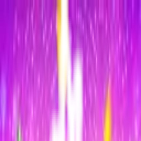
Daftar
Masuk
casino
Cari Permainan
koi gate
fury of anubis
clash of clans super rich
world cup 2026
tombstone rip
crash game
for you
slot
live casino
4
arcade
fishing
2603
635
104
21
Provider :
PP POP
Filter :
TERKENAL
Gates of Olympus POP
PP POP
Olympus Wins
PP POP