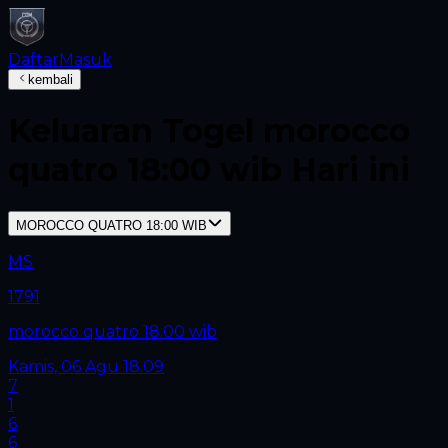
Daftar
Masuk
kembali
Keluaran Togel
morocco
quatro 18:00 wib
Hari ini
MOROCCO QUATRO 18:00 WIB
MS
1791
morocco quatro 18:00 wib
Kamis, 06 Agu
18.09
7
1
6
6