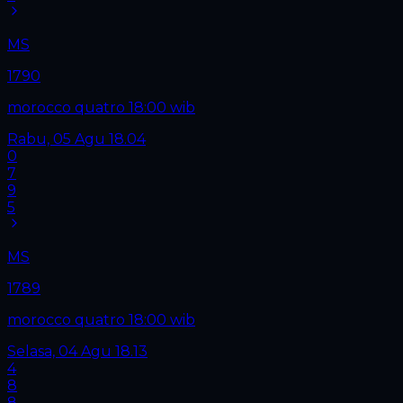
MS
1790
morocco quatro 18:00 wib
Rabu, 05 Agu
18.04
0
7
9
5
MS
1789
morocco quatro 18:00 wib
Selasa, 04 Agu
18.13
4
8
8