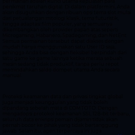
permainan adalah kunci utama kepuasan para
penikmat taruhan digital. Di dalam platform ini, Anda
akan disuguhkan dengan ribuan opsi tema slot mulai
dari petualangan mitologi klasik, tema futuristik,
hingga adaptasi film populer, yang semuanya
dikembangkan oleh provider papan atas seperti
Microgaming, Habanero, Spadegaming, dan NetEnt.
Semua permainan tersebut dapat diakses dengan
mudah hanya menggunakan satu User ID saja,
sehingga Anda bisa dengan fleksibel berpindah dari
satu game ke game lainnya ketika merasa sebuah
mesin sedang tidak produktif, tanpa perlu repot
memindahkan saldo dompet utama Anda secara
manual.
Proteksi keamanan data dan privasi tingkat global
juga menjadi keunggulan yang tidak boleh
dipandang sebelah mata di COMTOTO. Dengan
mengadopsi protokol keamanan SSL 128-bit terbaru,
seluruh data enkripsi pemain dijamin tidak akan
pernah bocor ke pihak yang tidak bertanggung
jawab. Selain itu, agen terpercaya ini juga