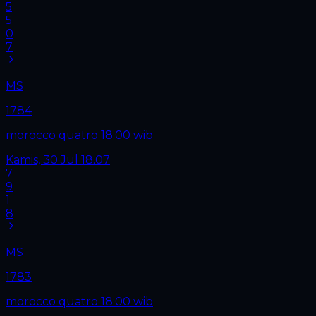
5
5
0
7
MS
1784
morocco quatro 18:00 wib
Kamis, 30 Jul
18.07
7
9
1
8
MS
1783
morocco quatro 18:00 wib