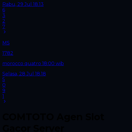
Rabu, 29 Jul
18.13
6
3
2
7
MS
1782
morocco quatro 18:00 wib
Selasa, 28 Jul
18.18
5
0
9
1
COMTOTO Agen Slot
Gacor Server