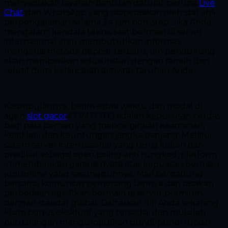
menyediakan layanan bantuan darurat berupa
Live
Chat
dan WhatsApp yang dioperasikan oleh staf ahli
berpengalaman selama 24 jam non-stop. Jika Anda
mengalami kendala teknis saat bermain di server
internasional atau membutuhkan informasi
mengenai metode deposit terbaru, tim pendukung
akan memberikan solusi instan dengan ramah dan
solutif demi kelancaran aktivitas taruhan Anda.
Kesimpulannya, berinvestasi waktu dan modal di
agen
slot gacor
COMTOTO adalah keputusan cerdas
bagi para pemain yang menginginkan keamanan,
keadilan, dan keuntungan jangka panjang. Melalui
sistem server internasional yang teruji kokoh dan
predikat sebagai agen paling anti rungkad, platform
ini memberikan garansi nyata atas kepuasan bermain
judi online yang sesungguhnya. Mari bergabung
bersama komunitas pemenang lainnya dan rasakan
perbedaan signifikan bermain di server premium
dengan standar global. Daftarkan diri Anda sekarang,
klaim bonus eksklusif yang tersedia, dan mulailah
petualangan mengumpulkan pundi-pundi rupiah