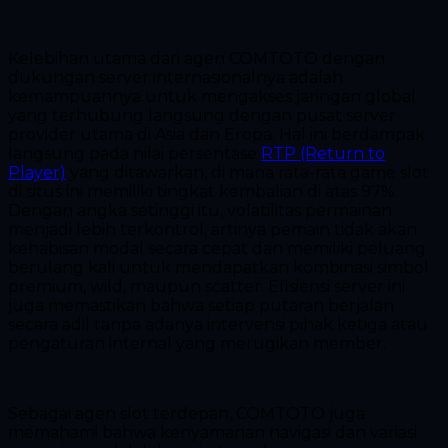
Kelebihan utama dari agen COMTOTO dengan
dukungan server internasionalnya adalah
kemampuannya untuk mengakses jaringan global
yang terhubung langsung dengan pusat server
provider utama di Asia dan Eropa. Hal ini berdampak
langsung pada nilai persentase
RTP (Return to
Player)
yang ditawarkan, di mana rata-rata game slot
di situs ini memiliki tingkat kembalian di atas 97%.
Dengan angka setinggi itu, volatilitas permainan
menjadi lebih terkontrol, artinya pemain tidak akan
kehabisan modal secara cepat dan memiliki peluang
berulang kali untuk mendapatkan kombinasi simbol
premium, wild, maupun scatter. Efisiensi server ini
juga memastikan bahwa setiap putaran berjalan
secara adil tanpa adanya intervensi pihak ketiga atau
pengaturan internal yang merugikan member.
Sebagai agen slot terdepan, COMTOTO juga
memahami bahwa kenyamanan navigasi dan variasi