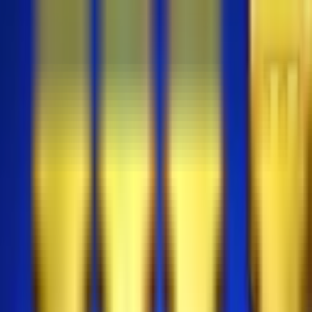
Daftar
Masuk
casino
Cari Permainan
fire in the hole 3
fury of anubis
lightning baccarat
world cup 2026
mines+
crash game
for you
slot
live casino
4
arcade
fishing
2603
635
104
21
Provider :
Jili
Filter :
TERKENAL
Sic Bo
Jili
7 UP 7 DOWN
Jili