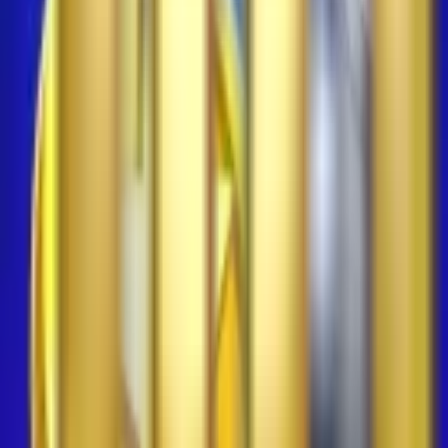
24
/
34
Game
Page
1
of
2
COMTOTO Agen Slot
Gacor Server
Internasional Paling Anti
Rungkad
Di tengah maraknya situs judi online yang sering kali
mengecewakan para pemain akibat sistem yang tidak
stabil,
COMTOTO
muncul sebagai angin segar
dengan memperkenalkan infrastruktur modern
berupa agen slot gacor server internasional.
Penggunaan server luar negeri yang memiliki
kapasitas bandwidth besar dan teknologi komputasi
awan tercanggih ini memberikan jaminan