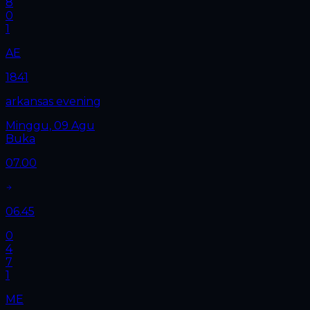
8
0
1
AE
1841
arkansas evening
Minggu, 09 Agu
Buka
07.00
06.45
0
4
7
1
ME