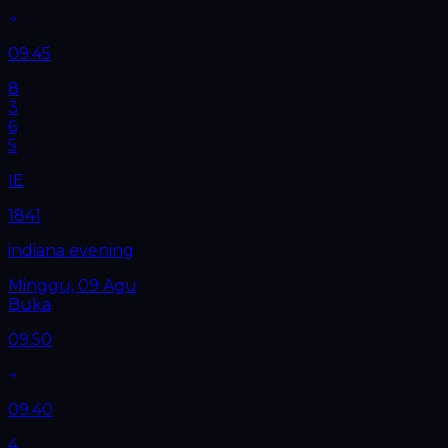
09.45
8
3
6
5
IE
1841
indiana evening
Minggu, 09 Agu
Buka
09.50
09.40
4