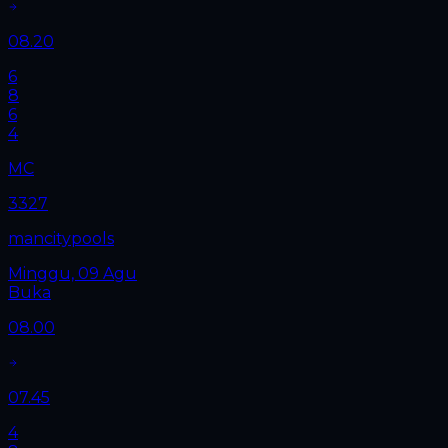
08.20
6
8
6
4
MC
3327
mancitypools
Minggu, 09 Agu
Buka
08.00
07.45
4