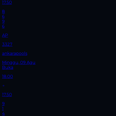
17.50
8
6
9
6
AP
3327
ankarapools
Minggu, 09 Agu
Buka
18.00
17.50
9
1
4