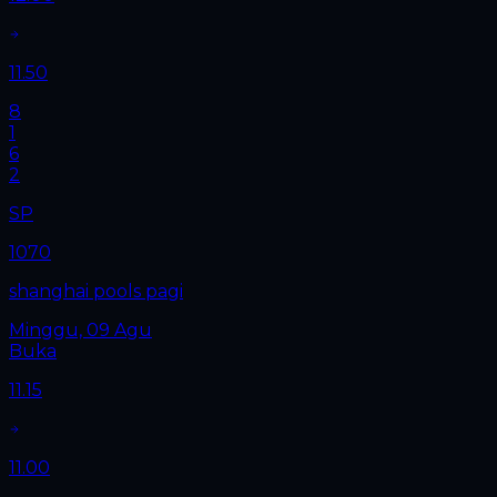
11.50
8
1
6
2
SP
1070
shanghai pools pagi
Minggu, 09 Agu
Buka
11.15
11.00