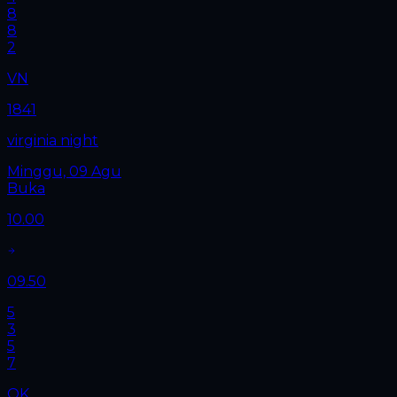
8
8
2
VN
1841
virginia night
Minggu, 09 Agu
Buka
10.00
09.50
5
3
5
7
OK