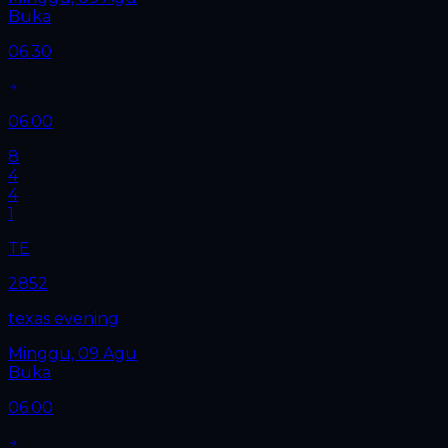
Buka
06.30
06.00
8
4
4
1
TE
2852
texas evening
Minggu, 09 Agu
Buka
06.00