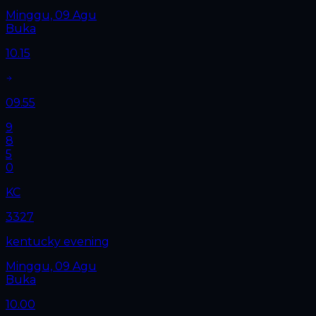
Minggu, 09 Agu
Buka
10.15
09.55
9
8
5
0
KC
3327
kentucky evening
Minggu, 09 Agu
Buka
10.00