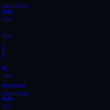
Kamis, 06 Agu
Buka
17.00
16.50
4
0
6
1
NY
2289
newyork 4d
Kamis, 06 Agu
Buka
17.30