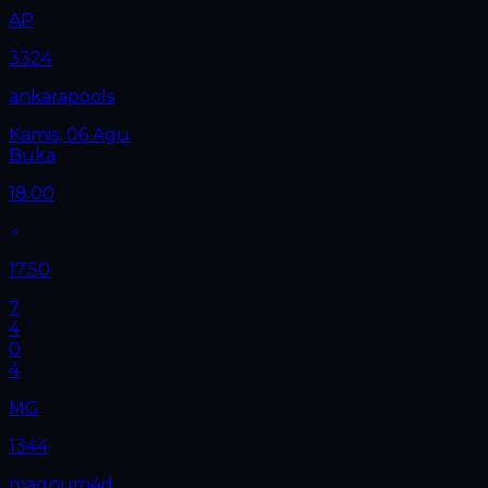
AP
3324
ankarapools
Kamis, 06 Agu
Buka
18.00
17.50
7
4
0
4
MG
1344
magnum4d