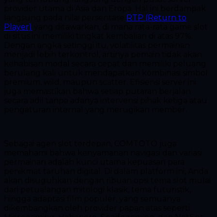
provider utama di Asia dan Eropa. Hal ini berdampak
langsung pada nilai persentase
RTP (Return to
Player)
yang ditawarkan, di mana rata-rata game slot
di situs ini memiliki tingkat kembalian di atas 97%.
Dengan angka setinggi itu, volatilitas permainan
menjadi lebih terkontrol, artinya pemain tidak akan
kehabisan modal secara cepat dan memiliki peluang
berulang kali untuk mendapatkan kombinasi simbol
premium, wild, maupun scatter. Efisiensi server ini
juga memastikan bahwa setiap putaran berjalan
secara adil tanpa adanya intervensi pihak ketiga atau
pengaturan internal yang merugikan member.
Sebagai agen slot terdepan, COMTOTO juga
memahami bahwa kenyamanan navigasi dan variasi
permainan adalah kunci utama kepuasan para
penikmat taruhan digital. Di dalam platform ini, Anda
akan disuguhkan dengan ribuan opsi tema slot mulai
dari petualangan mitologi klasik, tema futuristik,
hingga adaptasi film populer, yang semuanya
dikembangkan oleh provider papan atas seperti