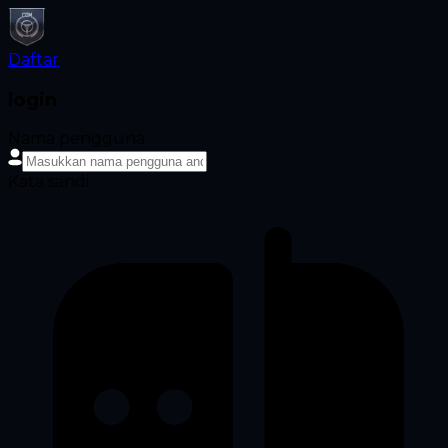
Daftar
login
Nama pengguna
Kata sandi