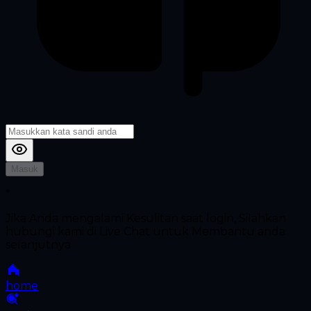
Masuk
*
Jika Anda mengalami Kesulitan saat login, Silahkan
hubungi kami di Live Chat untuk Membantu anda
selanjutnya
home