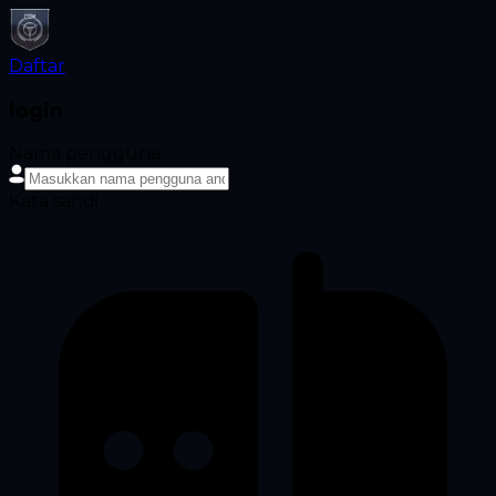
Daftar
login
Nama pengguna
Kata sandi