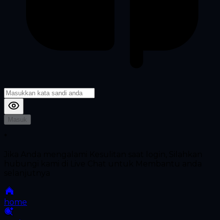
Masuk
*
Jika Anda mengalami Kesulitan saat login, Silahkan
hubungi kami di Live Chat untuk Membantu anda
selanjutnya
home