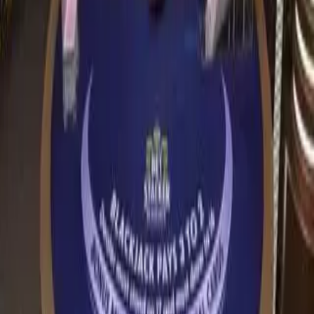
memindahkan saldo dompet utama Anda secara
manual.
Proteksi keamanan data dan privasi tingkat global
juga menjadi keunggulan yang tidak boleh
dipandang sebelah mata di COMTOTO. Dengan
mengadopsi protokol keamanan SSL 128-bit terbaru,
seluruh data enkripsi pemain dijamin tidak akan
pernah bocor ke pihak yang tidak bertanggung
jawab. Selain itu, agen terpercaya ini juga
menyediakan layanan bantuan darurat berupa
Live
Chat
dan WhatsApp yang dioperasikan oleh staf ahli
berpengalaman selama 24 jam non-stop. Jika Anda
mengalami kendala teknis saat bermain di server
internasional atau membutuhkan informasi
mengenai metode deposit terbaru, tim pendukung
akan memberikan solusi instan dengan ramah dan
solutif demi kelancaran aktivitas taruhan Anda.
Kesimpulannya, berinvestasi waktu dan modal di