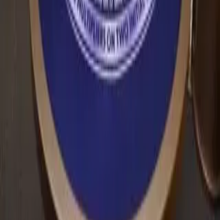
agen
slot gacor
COMTOTO adalah keputusan cerdas
bagi para pemain yang menginginkan keamanan,
keadilan, dan keuntungan jangka panjang. Melalui
sistem server internasional yang teruji kokoh dan
predikat sebagai agen paling anti rungkad, platform
ini memberikan garansi nyata atas kepuasan bermain
judi online yang sesungguhnya. Mari bergabung
bersama komunitas pemenang lainnya dan rasakan
perbedaan signifikan bermain di server premium
dengan standar global. Daftarkan diri Anda sekarang,
klaim bonus eksklusif yang tersedia, dan mulailah
petualangan mengumpulkan pundi-pundi rupiah
dengan aman dan menyenangkan hari ini.
Lihat Semua
home
explore
promo