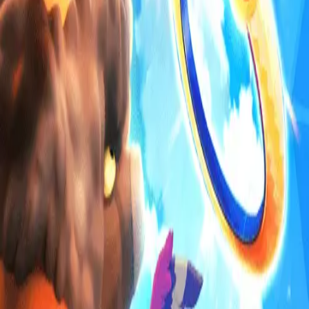
berupa agen slot gacor server internasional.
Penggunaan server luar negeri yang memiliki
kapasitas bandwidth besar dan teknologi komputasi
awan tercanggih ini memberikan jaminan
pengalaman bermain yang sangat lancar, bebas lag,
dan yang terpenting: paling anti rungkad. Istilah
"rungkad" atau kalah telak kini bisa dieliminasi dari
kamus bertaruh Anda, karena sistem server
internasional ini memiliki algoritma pembagian
kemenangan yang jauh lebih seimbang dan royal
kepada para pemain, memberikan proteksi modal
yang lebih baik melalui konsistensi payout yang stabil.
Kelebihan utama dari agen COMTOTO dengan
dukungan server internasionalnya adalah
kemampuannya untuk mengakses jaringan global
yang terhubung langsung dengan pusat server
provider utama di Asia dan Eropa. Hal ini berdampak
langsung pada nilai persentase
RTP (Return to
Player)
yang ditawarkan, di mana rata-rata game slot
di situs ini memiliki tingkat kembalian di atas 97%.
Dengan angka setinggi itu, volatilitas permainan