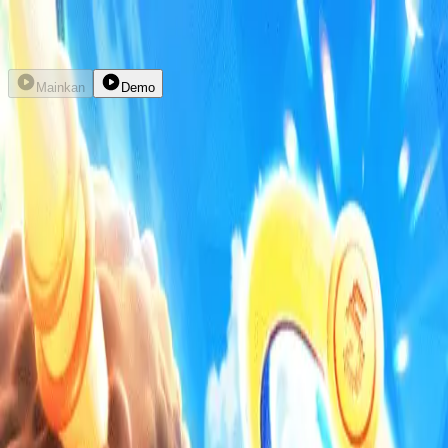
Daftar
Masuk
Mainkan
Demo
TAUROS GO
fivegaming
kembali
COMTOTO Agen Slot
Gacor Server
Internasional Paling Anti
Rungkad
Di tengah maraknya situs judi online yang sering kali
mengecewakan para pemain akibat sistem yang tidak
stabil,
COMTOTO
muncul sebagai angin segar
dengan memperkenalkan infrastruktur modern