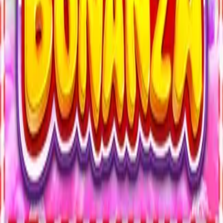
agen
slot gacor
COMTOTO adalah keputusan cerdas
bagi para pemain yang menginginkan keamanan,
keadilan, dan keuntungan jangka panjang. Melalui
sistem server internasional yang teruji kokoh dan
predikat sebagai agen paling anti rungkad, platform
ini memberikan garansi nyata atas kepuasan bermain
judi online yang sesungguhnya. Mari bergabung
bersama komunitas pemenang lainnya dan rasakan
perbedaan signifikan bermain di server premium
dengan standar global. Daftarkan diri Anda sekarang,
klaim bonus eksklusif yang tersedia, dan mulailah
petualangan mengumpulkan pundi-pundi rupiah
dengan aman dan menyenangkan hari ini.
Lihat Semua
home
explore
promo