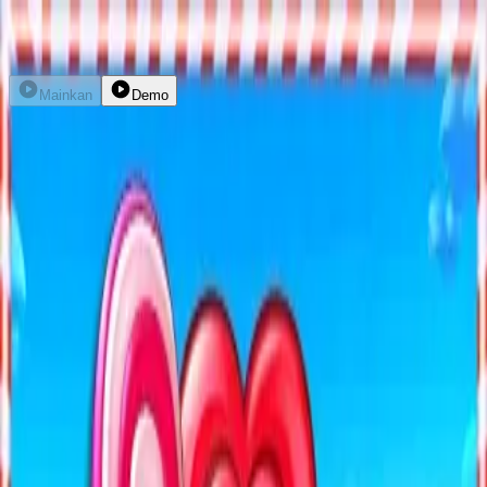
Daftar
Masuk
Mainkan
Demo
Sweet Bonanza
pragmatic
kembali
COMTOTO Agen Slot
Gacor Server
Internasional Paling Anti
Rungkad
Di tengah maraknya situs judi online yang sering kali
mengecewakan para pemain akibat sistem yang tidak
stabil,
COMTOTO
muncul sebagai angin segar
dengan memperkenalkan infrastruktur modern