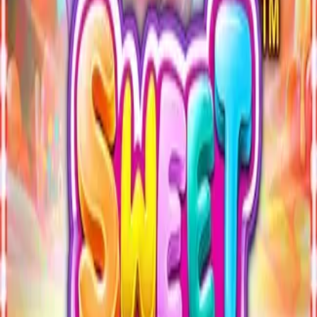
menjadi lebih terkontrol, artinya pemain tidak akan
kehabisan modal secara cepat dan memiliki peluang
berulang kali untuk mendapatkan kombinasi simbol
premium, wild, maupun scatter. Efisiensi server ini
juga memastikan bahwa setiap putaran berjalan
secara adil tanpa adanya intervensi pihak ketiga atau
pengaturan internal yang merugikan member.
Sebagai agen slot terdepan, COMTOTO juga
memahami bahwa kenyamanan navigasi dan variasi
permainan adalah kunci utama kepuasan para
penikmat taruhan digital. Di dalam platform ini, Anda
akan disuguhkan dengan ribuan opsi tema slot mulai
dari petualangan mitologi klasik, tema futuristik,
hingga adaptasi film populer, yang semuanya
dikembangkan oleh provider papan atas seperti
Microgaming, Habanero, Spadegaming, dan NetEnt.
Semua permainan tersebut dapat diakses dengan
mudah hanya menggunakan satu User ID saja,
sehingga Anda bisa dengan fleksibel berpindah dari
satu game ke game lainnya ketika merasa sebuah
mesin sedang tidak produktif, tanpa perlu repot