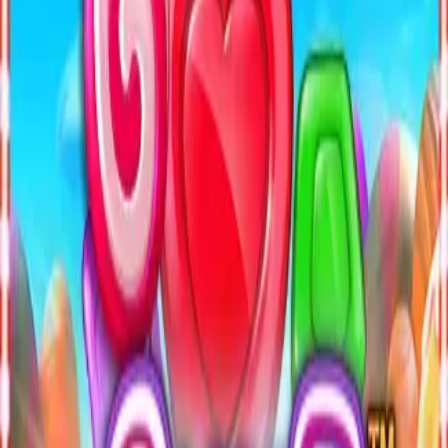
berupa agen slot gacor server internasional.
Penggunaan server luar negeri yang memiliki
kapasitas bandwidth besar dan teknologi komputasi
awan tercanggih ini memberikan jaminan
pengalaman bermain yang sangat lancar, bebas lag,
dan yang terpenting: paling anti rungkad. Istilah
"rungkad" atau kalah telak kini bisa dieliminasi dari
kamus bertaruh Anda, karena sistem server
internasional ini memiliki algoritma pembagian
kemenangan yang jauh lebih seimbang dan royal
kepada para pemain, memberikan proteksi modal
yang lebih baik melalui konsistensi payout yang stabil.
Kelebihan utama dari agen COMTOTO dengan
dukungan server internasionalnya adalah
kemampuannya untuk mengakses jaringan global
yang terhubung langsung dengan pusat server
provider utama di Asia dan Eropa. Hal ini berdampak
langsung pada nilai persentase
RTP (Return to
Player)
yang ditawarkan, di mana rata-rata game slot
di situs ini memiliki tingkat kembalian di atas 97%.
Dengan angka setinggi itu, volatilitas permainan