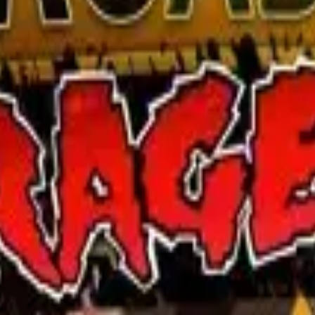
ian di atas 97%. Dengan angka setinggi itu, volatilitas pe
g berulang kali untuk mendapatkan kombinasi simbol pre
 tanpa adanya intervensi pihak ketiga atau pengaturan
 bahwa kenyamanan navigasi dan variasi permainan ad
ngan ribuan opsi tema slot mulai dari petualangan mitolog
papan atas seperti Microgaming, Habanero, Spadegami
 saja, sehingga Anda bisa dengan fleksibel berpindah 
mindahkan saldo dompet utama Anda secara manual.
juga menjadi keunggulan yang tidak boleh dipandang s
emain dijamin tidak akan pernah bocor ke pihak yang tid
ve Chat
dan WhatsApp yang dioperasikan oleh staf ahli 
ternasional atau membutuhkan informasi mengenai meto
 aktivitas taruhan Anda.
slot gacor
COMTOTO adalah keputusan cerdas bagi para
rnasional yang teruji kokoh dan predikat sebagai agen p
guhnya. Mari bergabung bersama komunitas pemenang la