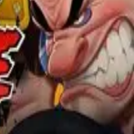
rmainan menjadi lebih terkontrol, artinya pemain tidak
mium, wild, maupun scatter. Efisiensi server ini juga
 internal yang merugikan member.
alah kunci utama kepuasan para penikmat taruhan
i klasik, tema futuristik, hingga adaptasi film
ng, dan NetEnt. Semua permainan tersebut dapat
dari satu game ke game lainnya ketika merasa sebuah
ebelah mata di COMTOTO. Dengan mengadopsi protokol
ak bertanggung jawab. Selain itu, agen terpercaya ini
berpengalaman selama 24 jam non-stop. Jika Anda
de deposit terbaru, tim pendukung akan memberikan
 pemain yang menginginkan keamanan, keadilan, dan
aling anti rungkad, platform ini memberikan garansi
innya dan rasakan perbedaan signifikan bermain di