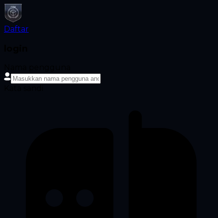
Daftar
login
Nama pengguna
Kata sandi