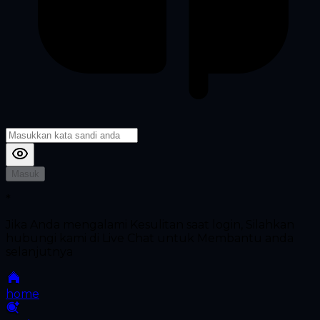
Masuk
*
Jika Anda mengalami Kesulitan saat login, Silahkan
hubungi kami di Live Chat untuk Membantu anda
selanjutnya
home