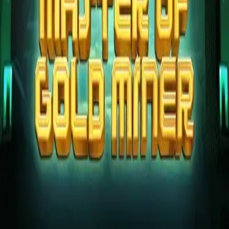
agen
slot gacor
COMTOTO adalah keputusan cerdas
bagi para pemain yang menginginkan keamanan,
keadilan, dan keuntungan jangka panjang. Melalui
sistem server internasional yang teruji kokoh dan
predikat sebagai agen paling anti rungkad, platform
ini memberikan garansi nyata atas kepuasan bermain
judi online yang sesungguhnya. Mari bergabung
bersama komunitas pemenang lainnya dan rasakan
perbedaan signifikan bermain di server premium
dengan standar global. Daftarkan diri Anda sekarang,
klaim bonus eksklusif yang tersedia, dan mulailah
petualangan mengumpulkan pundi-pundi rupiah
dengan aman dan menyenangkan hari ini.
Lihat Semua
home
explore
promo