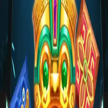
berupa agen slot gacor server internasional.
Penggunaan server luar negeri yang memiliki
kapasitas bandwidth besar dan teknologi komputasi
awan tercanggih ini memberikan jaminan
pengalaman bermain yang sangat lancar, bebas lag,
dan yang terpenting: paling anti rungkad. Istilah
"rungkad" atau kalah telak kini bisa dieliminasi dari
kamus bertaruh Anda, karena sistem server
internasional ini memiliki algoritma pembagian
kemenangan yang jauh lebih seimbang dan royal
kepada para pemain, memberikan proteksi modal
yang lebih baik melalui konsistensi payout yang stabil.
Kelebihan utama dari agen COMTOTO dengan
dukungan server internasionalnya adalah
kemampuannya untuk mengakses jaringan global
yang terhubung langsung dengan pusat server
provider utama di Asia dan Eropa. Hal ini berdampak
langsung pada nilai persentase
RTP (Return to
Player)
yang ditawarkan, di mana rata-rata game slot
di situs ini memiliki tingkat kembalian di atas 97%.
Dengan angka setinggi itu, volatilitas permainan