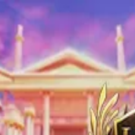
Server Internasional Pali
mengecewakan para pemain akibat sistem yang tidak stabi
 gacor server internasional. Penggunaan server luar n
aminan pengalaman bermain yang sangat lancar, bebas la
kamus bertaruh Anda, karena sistem server internasional
an proteksi modal yang lebih baik melalui konsistensi p
n server internasionalnya adalah kemampuannya untu
dan Eropa. Hal ini berdampak langsung pada nilai perse