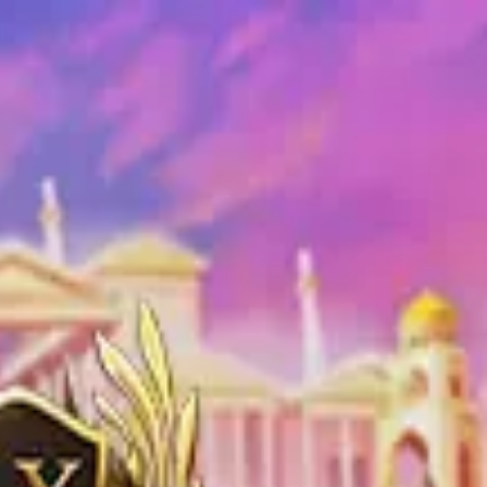
ng Anti Rungkad
l,
COMTOTO
muncul sebagai angin segar dengan
egeri yang memiliki kapasitas bandwidth besar dan
g, dan yang terpenting: paling anti rungkad. Istilah
 ini memiliki algoritma pembagian kemenangan yang jauh
ayout yang stabil.
k mengakses jaringan global yang terhubung
ntase
RTP (Return to Player)
yang ditawarkan, di mana