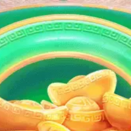
Server Internasional Pali
mengecewakan para pemain akibat sistem yang tidak stabi
 gacor server internasional. Penggunaan server luar n
aminan pengalaman bermain yang sangat lancar, bebas la
kamus bertaruh Anda, karena sistem server internasional
an proteksi modal yang lebih baik melalui konsistensi p
n server internasionalnya adalah kemampuannya untu
dan Eropa. Hal ini berdampak langsung pada nilai perse