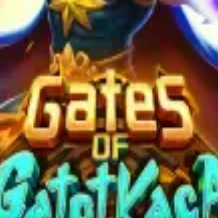
ian di atas 97%. Dengan angka setinggi itu, volatilitas pe
g berulang kali untuk mendapatkan kombinasi simbol pre
 tanpa adanya intervensi pihak ketiga atau pengaturan
 bahwa kenyamanan navigasi dan variasi permainan ad
ngan ribuan opsi tema slot mulai dari petualangan mitolog
papan atas seperti Microgaming, Habanero, Spadegami
 saja, sehingga Anda bisa dengan fleksibel berpindah 
mindahkan saldo dompet utama Anda secara manual.
juga menjadi keunggulan yang tidak boleh dipandang s
emain dijamin tidak akan pernah bocor ke pihak yang tid
ve Chat
dan WhatsApp yang dioperasikan oleh staf ahli 
ternasional atau membutuhkan informasi mengenai meto
 aktivitas taruhan Anda.
slot gacor
COMTOTO adalah keputusan cerdas bagi para
rnasional yang teruji kokoh dan predikat sebagai agen p
guhnya. Mari bergabung bersama komunitas pemenang la