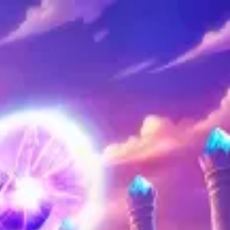
ng Anti Rungkad
l,
COMTOTO
muncul sebagai angin segar dengan
egeri yang memiliki kapasitas bandwidth besar dan
g, dan yang terpenting: paling anti rungkad. Istilah
 ini memiliki algoritma pembagian kemenangan yang jauh
ayout yang stabil.
k mengakses jaringan global yang terhubung
ntase
RTP (Return to Player)
yang ditawarkan, di mana