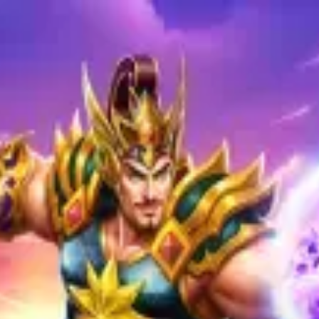
Server Internasional Pali
mengecewakan para pemain akibat sistem yang tidak stabi
 gacor server internasional. Penggunaan server luar n
aminan pengalaman bermain yang sangat lancar, bebas la
kamus bertaruh Anda, karena sistem server internasional
an proteksi modal yang lebih baik melalui konsistensi p
n server internasionalnya adalah kemampuannya untu
dan Eropa. Hal ini berdampak langsung pada nilai perse