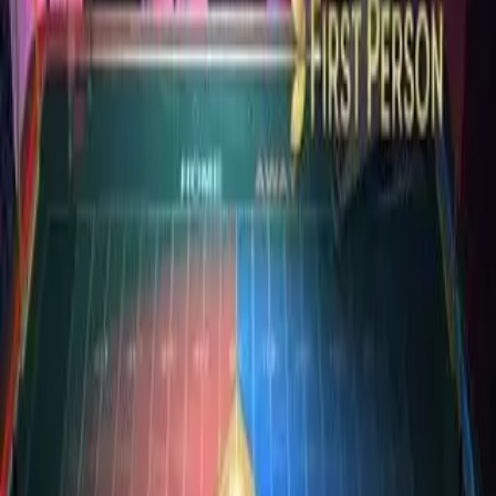
memindahkan saldo dompet utama Anda secara
manual.
Proteksi keamanan data dan privasi tingkat global
juga menjadi keunggulan yang tidak boleh
dipandang sebelah mata di COMTOTO. Dengan
mengadopsi protokol keamanan SSL 128-bit terbaru,
seluruh data enkripsi pemain dijamin tidak akan
pernah bocor ke pihak yang tidak bertanggung
jawab. Selain itu, agen terpercaya ini juga
menyediakan layanan bantuan darurat berupa
Live
Chat
dan WhatsApp yang dioperasikan oleh staf ahli
berpengalaman selama 24 jam non-stop. Jika Anda
mengalami kendala teknis saat bermain di server
internasional atau membutuhkan informasi
mengenai metode deposit terbaru, tim pendukung
akan memberikan solusi instan dengan ramah dan
solutif demi kelancaran aktivitas taruhan Anda.
Kesimpulannya, berinvestasi waktu dan modal di