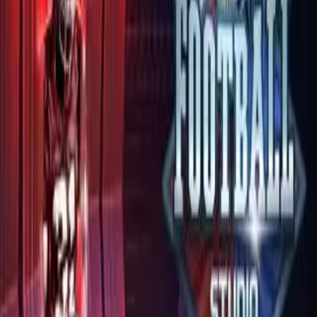
berupa agen slot gacor server internasional.
Penggunaan server luar negeri yang memiliki
kapasitas bandwidth besar dan teknologi komputasi
awan tercanggih ini memberikan jaminan
pengalaman bermain yang sangat lancar, bebas lag,
dan yang terpenting: paling anti rungkad. Istilah
"rungkad" atau kalah telak kini bisa dieliminasi dari
kamus bertaruh Anda, karena sistem server
internasional ini memiliki algoritma pembagian
kemenangan yang jauh lebih seimbang dan royal
kepada para pemain, memberikan proteksi modal
yang lebih baik melalui konsistensi payout yang stabil.
Kelebihan utama dari agen COMTOTO dengan
dukungan server internasionalnya adalah
kemampuannya untuk mengakses jaringan global
yang terhubung langsung dengan pusat server
provider utama di Asia dan Eropa. Hal ini berdampak
langsung pada nilai persentase
RTP (Return to
Player)
yang ditawarkan, di mana rata-rata game slot
di situs ini memiliki tingkat kembalian di atas 97%.
Dengan angka setinggi itu, volatilitas permainan