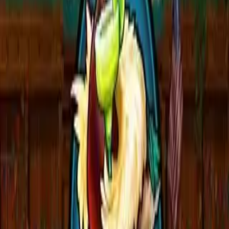
menjadi lebih terkontrol, artinya pemain tidak akan
kehabisan modal secara cepat dan memiliki peluang
berulang kali untuk mendapatkan kombinasi simbol
premium, wild, maupun scatter. Efisiensi server ini
juga memastikan bahwa setiap putaran berjalan
secara adil tanpa adanya intervensi pihak ketiga atau
pengaturan internal yang merugikan member.
Sebagai agen slot terdepan, COMTOTO juga
memahami bahwa kenyamanan navigasi dan variasi
permainan adalah kunci utama kepuasan para
penikmat taruhan digital. Di dalam platform ini, Anda
akan disuguhkan dengan ribuan opsi tema slot mulai
dari petualangan mitologi klasik, tema futuristik,
hingga adaptasi film populer, yang semuanya
dikembangkan oleh provider papan atas seperti
Microgaming, Habanero, Spadegaming, dan NetEnt.
Semua permainan tersebut dapat diakses dengan
mudah hanya menggunakan satu User ID saja,
sehingga Anda bisa dengan fleksibel berpindah dari
satu game ke game lainnya ketika merasa sebuah
mesin sedang tidak produktif, tanpa perlu repot