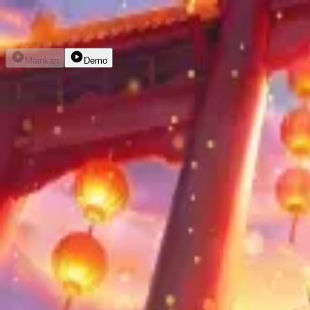
Daftar
Masuk
Mainkan
Demo
Caishen's Cash Pots
pragmatic
kembali
COMTOTO Agen Slot Gacor 
Di tengah maraknya situs judi online yang sering kali 
memperkenalkan infrastruktur modern berupa agen slot
teknologi komputasi awan tercanggih ini memberikan j
"rungkad" atau kalah telak kini bisa dieliminasi dari 
lebih seimbang dan royal kepada para pemain, memberik
Kelebihan utama dari agen COMTOTO dengan dukunga
langsung dengan pusat server provider utama di Asia 