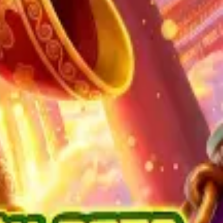
rmainan menjadi lebih terkontrol, artinya pemain tidak
mium, wild, maupun scatter. Efisiensi server ini juga
 internal yang merugikan member.
alah kunci utama kepuasan para penikmat taruhan
i klasik, tema futuristik, hingga adaptasi film
ng, dan NetEnt. Semua permainan tersebut dapat
dari satu game ke game lainnya ketika merasa sebuah
ebelah mata di COMTOTO. Dengan mengadopsi protokol
ak bertanggung jawab. Selain itu, agen terpercaya ini
berpengalaman selama 24 jam non-stop. Jika Anda
de deposit terbaru, tim pendukung akan memberikan
 pemain yang menginginkan keamanan, keadilan, dan
aling anti rungkad, platform ini memberikan garansi
innya dan rasakan perbedaan signifikan bermain di