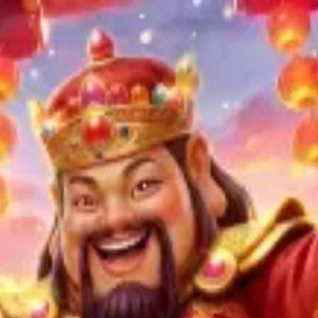
Server Internasional Pali
mengecewakan para pemain akibat sistem yang tidak stabi
 gacor server internasional. Penggunaan server luar n
aminan pengalaman bermain yang sangat lancar, bebas la
kamus bertaruh Anda, karena sistem server internasional
an proteksi modal yang lebih baik melalui konsistensi p
n server internasionalnya adalah kemampuannya untu
dan Eropa. Hal ini berdampak langsung pada nilai perse