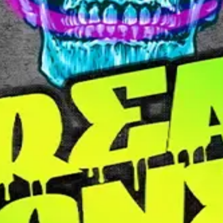
ian di atas 97%. Dengan angka setinggi itu, volatilitas pe
g berulang kali untuk mendapatkan kombinasi simbol pre
 tanpa adanya intervensi pihak ketiga atau pengaturan
 bahwa kenyamanan navigasi dan variasi permainan ad
ngan ribuan opsi tema slot mulai dari petualangan mitolog
papan atas seperti Microgaming, Habanero, Spadegami
 saja, sehingga Anda bisa dengan fleksibel berpindah 
mindahkan saldo dompet utama Anda secara manual.
juga menjadi keunggulan yang tidak boleh dipandang s
emain dijamin tidak akan pernah bocor ke pihak yang tid
ve Chat
dan WhatsApp yang dioperasikan oleh staf ahli 
ternasional atau membutuhkan informasi mengenai meto
 aktivitas taruhan Anda.
slot gacor
COMTOTO adalah keputusan cerdas bagi para
rnasional yang teruji kokoh dan predikat sebagai agen p
guhnya. Mari bergabung bersama komunitas pemenang la