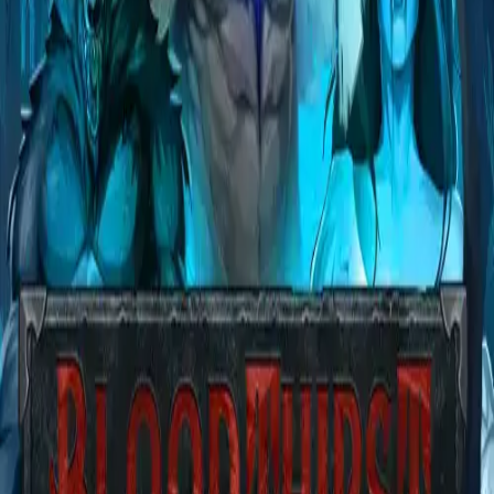
menjadi lebih terkontrol, artinya pemain tidak akan
kehabisan modal secara cepat dan memiliki peluang
berulang kali untuk mendapatkan kombinasi simbol
premium, wild, maupun scatter. Efisiensi server ini
juga memastikan bahwa setiap putaran berjalan
secara adil tanpa adanya intervensi pihak ketiga atau
pengaturan internal yang merugikan member.
Sebagai agen slot terdepan, COMTOTO juga
memahami bahwa kenyamanan navigasi dan variasi
permainan adalah kunci utama kepuasan para
penikmat taruhan digital. Di dalam platform ini, Anda
akan disuguhkan dengan ribuan opsi tema slot mulai
dari petualangan mitologi klasik, tema futuristik,
hingga adaptasi film populer, yang semuanya
dikembangkan oleh provider papan atas seperti
Microgaming, Habanero, Spadegaming, dan NetEnt.
Semua permainan tersebut dapat diakses dengan
mudah hanya menggunakan satu User ID saja,
sehingga Anda bisa dengan fleksibel berpindah dari
satu game ke game lainnya ketika merasa sebuah
mesin sedang tidak produktif, tanpa perlu repot