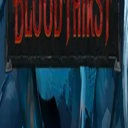
memindahkan saldo dompet utama Anda secara
manual.
Proteksi keamanan data dan privasi tingkat global
juga menjadi keunggulan yang tidak boleh
dipandang sebelah mata di COMTOTO. Dengan
mengadopsi protokol keamanan SSL 128-bit terbaru,
seluruh data enkripsi pemain dijamin tidak akan
pernah bocor ke pihak yang tidak bertanggung
jawab. Selain itu, agen terpercaya ini juga
menyediakan layanan bantuan darurat berupa
Live
Chat
dan WhatsApp yang dioperasikan oleh staf ahli
berpengalaman selama 24 jam non-stop. Jika Anda
mengalami kendala teknis saat bermain di server
internasional atau membutuhkan informasi
mengenai metode deposit terbaru, tim pendukung
akan memberikan solusi instan dengan ramah dan
solutif demi kelancaran aktivitas taruhan Anda.
Kesimpulannya, berinvestasi waktu dan modal di