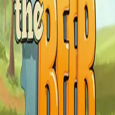
memindahkan saldo dompet utama Anda secara
manual.
Proteksi keamanan data dan privasi tingkat global
juga menjadi keunggulan yang tidak boleh
dipandang sebelah mata di COMTOTO. Dengan
mengadopsi protokol keamanan SSL 128-bit terbaru,
seluruh data enkripsi pemain dijamin tidak akan
pernah bocor ke pihak yang tidak bertanggung
jawab. Selain itu, agen terpercaya ini juga
menyediakan layanan bantuan darurat berupa
Live
Chat
dan WhatsApp yang dioperasikan oleh staf ahli
berpengalaman selama 24 jam non-stop. Jika Anda
mengalami kendala teknis saat bermain di server
internasional atau membutuhkan informasi
mengenai metode deposit terbaru, tim pendukung
akan memberikan solusi instan dengan ramah dan
solutif demi kelancaran aktivitas taruhan Anda.
Kesimpulannya, berinvestasi waktu dan modal di