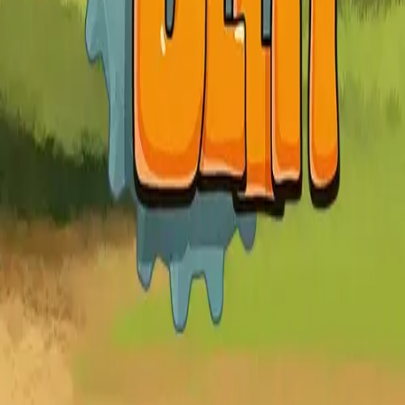
agen
slot gacor
COMTOTO adalah keputusan cerdas
bagi para pemain yang menginginkan keamanan,
keadilan, dan keuntungan jangka panjang. Melalui
sistem server internasional yang teruji kokoh dan
predikat sebagai agen paling anti rungkad, platform
ini memberikan garansi nyata atas kepuasan bermain
judi online yang sesungguhnya. Mari bergabung
bersama komunitas pemenang lainnya dan rasakan
perbedaan signifikan bermain di server premium
dengan standar global. Daftarkan diri Anda sekarang,
klaim bonus eksklusif yang tersedia, dan mulailah
petualangan mengumpulkan pundi-pundi rupiah
dengan aman dan menyenangkan hari ini.
Lihat Semua
home
explore
promo