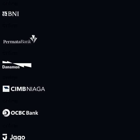
online
online
online
online
online
online