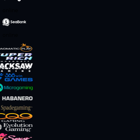
online
online