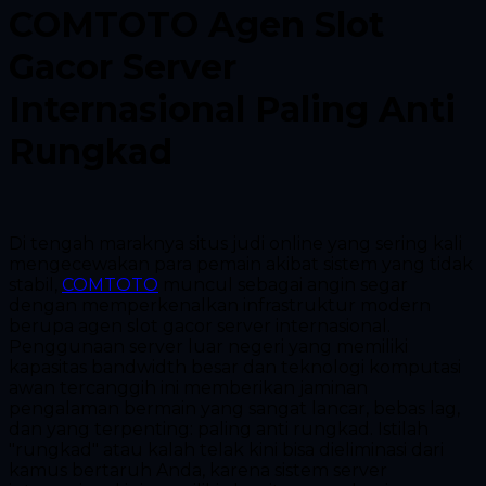
COMTOTO Agen Slot
Gacor Server
Internasional Paling Anti
Rungkad
Di tengah maraknya situs judi online yang sering kali
mengecewakan para pemain akibat sistem yang tidak
stabil,
COMTOTO
muncul sebagai angin segar
dengan memperkenalkan infrastruktur modern
berupa agen slot gacor server internasional.
Penggunaan server luar negeri yang memiliki
kapasitas bandwidth besar dan teknologi komputasi
awan tercanggih ini memberikan jaminan
pengalaman bermain yang sangat lancar, bebas lag,
dan yang terpenting: paling anti rungkad. Istilah
"rungkad" atau kalah telak kini bisa dieliminasi dari
kamus bertaruh Anda, karena sistem server