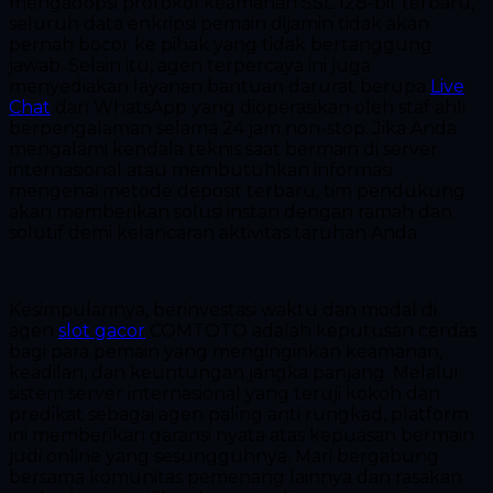
mengadopsi protokol keamanan SSL 128-bit terbaru,
seluruh data enkripsi pemain dijamin tidak akan
pernah bocor ke pihak yang tidak bertanggung
jawab. Selain itu, agen terpercaya ini juga
menyediakan layanan bantuan darurat berupa
Live
Chat
dan WhatsApp yang dioperasikan oleh staf ahli
berpengalaman selama 24 jam non-stop. Jika Anda
mengalami kendala teknis saat bermain di server
internasional atau membutuhkan informasi
mengenai metode deposit terbaru, tim pendukung
akan memberikan solusi instan dengan ramah dan
solutif demi kelancaran aktivitas taruhan Anda.
Kesimpulannya, berinvestasi waktu dan modal di
agen
slot gacor
COMTOTO adalah keputusan cerdas
bagi para pemain yang menginginkan keamanan,
keadilan, dan keuntungan jangka panjang. Melalui
sistem server internasional yang teruji kokoh dan
predikat sebagai agen paling anti rungkad, platform
ini memberikan garansi nyata atas kepuasan bermain
judi online yang sesungguhnya. Mari bergabung
bersama komunitas pemenang lainnya dan rasakan