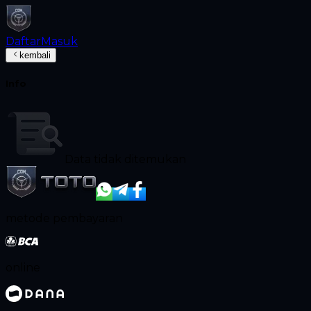
Daftar
Masuk
kembali
Info
Data tidak ditemukan
metode pembayaran
online