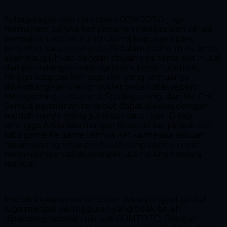
Sebagai agen slot terdepan, COMTOTO juga
memahami bahwa kenyamanan navigasi dan variasi
permainan adalah kunci utama kepuasan para
penikmat taruhan digital. Di dalam platform ini, Anda
akan disuguhkan dengan ribuan opsi tema slot mulai
dari petualangan mitologi klasik, tema futuristik,
hingga adaptasi film populer, yang semuanya
dikembangkan oleh provider papan atas seperti
Microgaming, Habanero, Spadegaming, dan NetEnt.
Semua permainan tersebut dapat diakses dengan
mudah hanya menggunakan satu User ID saja,
sehingga Anda bisa dengan fleksibel berpindah dari
satu game ke game lainnya ketika merasa sebuah
mesin sedang tidak produktif, tanpa perlu repot
memindahkan saldo dompet utama Anda secara
manual.
Proteksi keamanan data dan privasi tingkat global
juga menjadi keunggulan yang tidak boleh
dipandang sebelah mata di COMTOTO. Dengan