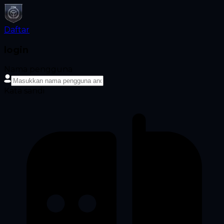
Daftar
login
Nama pengguna
Kata sandi