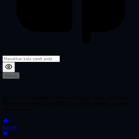
Masuk
*
Jika Anda mengalami Kesulitan saat login, Silahkan
hubungi kami di Live Chat untuk Membantu anda
selanjutnya
home