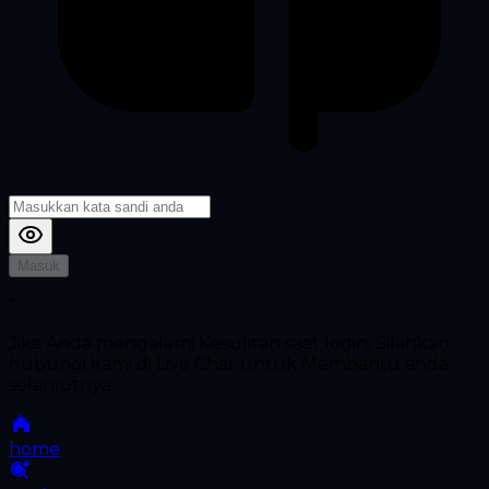
Masuk
*
Jika Anda mengalami Kesulitan saat login, Silahkan
hubungi kami di Live Chat untuk Membantu anda
selanjutnya
home