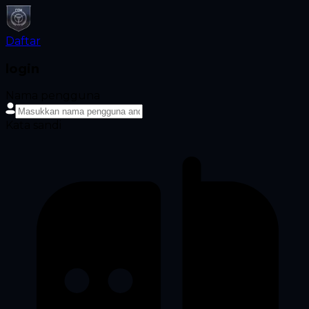
Daftar
login
Nama pengguna
Kata sandi