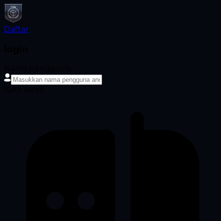
Daftar
login
Nama pengguna
Kata sandi