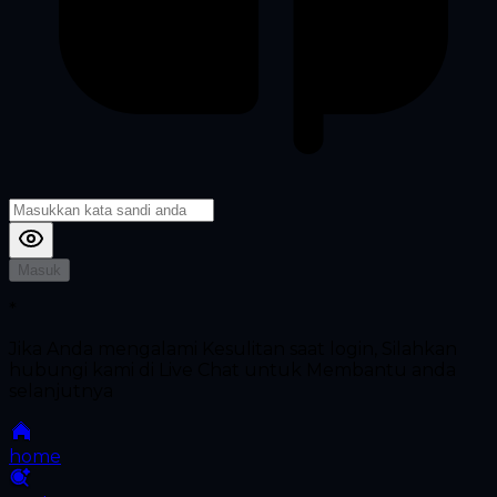
Masuk
*
Jika Anda mengalami Kesulitan saat login, Silahkan
hubungi kami di Live Chat untuk Membantu anda
selanjutnya
home