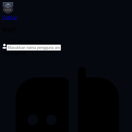
Daftar
login
Nama pengguna
Kata sandi