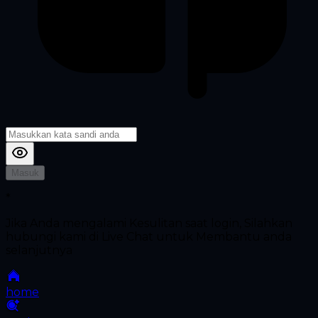
Masuk
*
Jika Anda mengalami Kesulitan saat login, Silahkan
hubungi kami di Live Chat untuk Membantu anda
selanjutnya
home