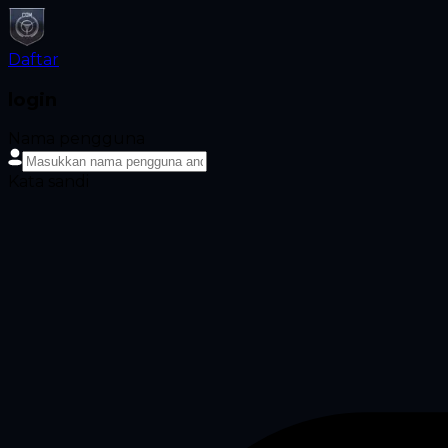
Daftar
login
Nama pengguna
Kata sandi