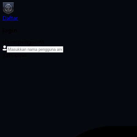
Daftar
login
Nama pengguna
Kata sandi