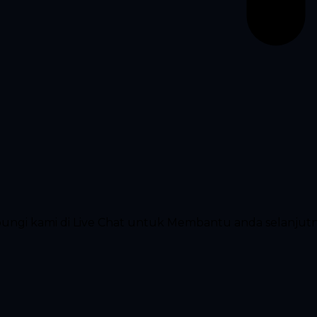
ubungi kami di Live Chat untuk Membantu anda selanjut