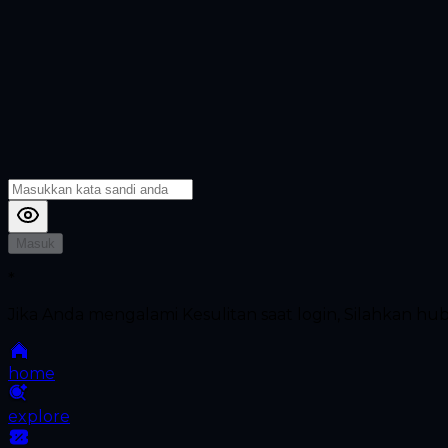
Masuk
*
Jika Anda mengalami Kesulitan saat login, Silahkan h
home
explore