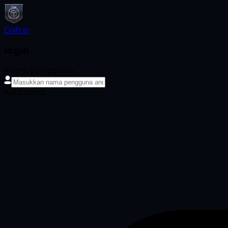
Daftar
login
Nama pengguna
Kata sandi