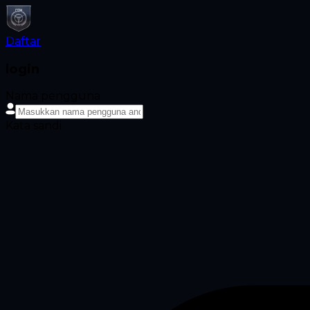
Daftar
login
Nama pengguna
Kata sandi