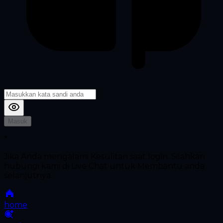
Masuk
*
Jika Anda mengalami Kesulitan saat login, Silahkan
hubungi kami di Live Chat untuk Membantu anda
selanjutnya
home