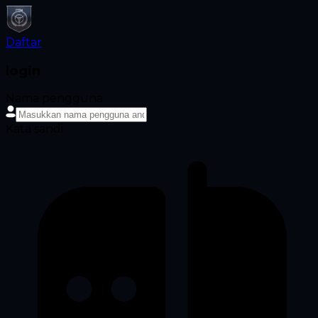
Daftar
login
Nama pengguna
Kata sandi