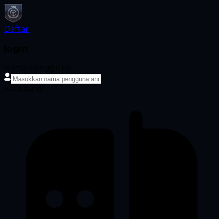
Daftar
login
Nama pengguna
Kata sandi