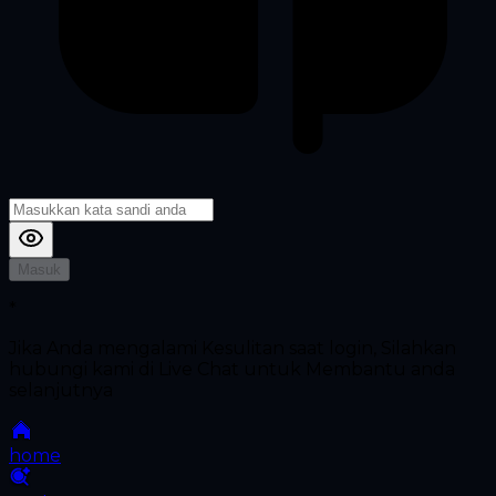
Masuk
*
Jika Anda mengalami Kesulitan saat login, Silahkan
hubungi kami di Live Chat untuk Membantu anda
selanjutnya
home