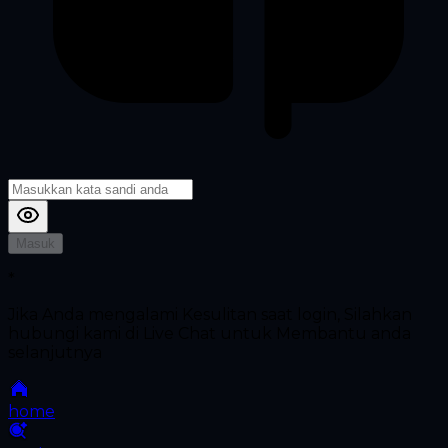
Masuk
*
Jika Anda mengalami Kesulitan saat login, Silahkan
hubungi kami di Live Chat untuk Membantu anda
selanjutnya
home