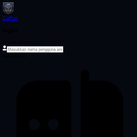
Daftar
login
Nama pengguna
Kata sandi